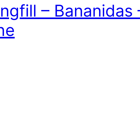
gfill – Bananidas 
he