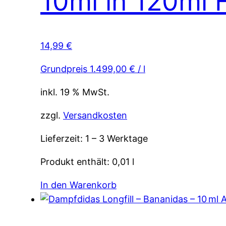
10ml in 120ml 
14,99
€
Grundpreis
1.499,00
€
/
l
inkl. 19 % MwSt.
zzgl.
Versandkosten
Lieferzeit:
1 – 3 Werktage
Produkt enthält: 0,01
l
In den Warenkorb