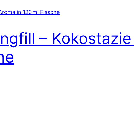
gfill – Kokostazie
he