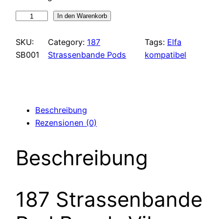
187
In den Warenkorb
Strassenbande
Pod
SKU:
Category:
187
Tags:
Elfa
Beach-
SB001
Strassenbande Pods
kompatibel
Vibez
Menge
Beschreibung
Rezensionen (0)
Beschreibung
187 Strassenbande