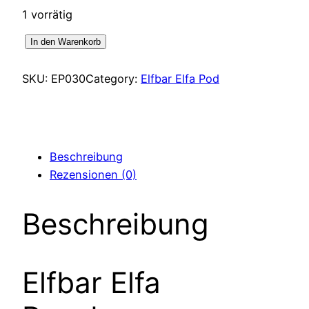
1 vorrätig
Elfbar
In den Warenkorb
Elfa
Raspberry
SKU:
EP030
Category:
Elfbar Elfa Pod
Watermelon
Menge
Beschreibung
Rezensionen (0)
Beschreibung
Elfbar Elfa