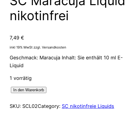
SC Maracuja Liquid
nikotinfrei
7,49
€
inkl 19% MwSt zzgl. Versandkosten
Geschmack: Maracuja Inhalt: Sie enthält 10 ml E-
Liquid
1 vorrätig
SC
In den Warenkorb
Maracuja
Liquid
SKU:
SCL02
Category:
SC nikotinfreie Liquids
nikotinfrei
Menge