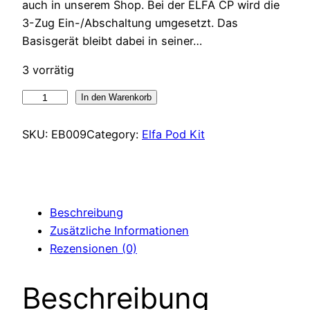
auch in unserem Shop. Bei der ELFA CP wird die
3-Zug Ein-/Abschaltung umgesetzt. Das
Basisgerät bleibt dabei in seiner…
3 vorrätig
Elfbar
In den Warenkorb
Elfa
CP
SKU:
EB009
Category:
Elfa Pod Kit
Aurora
Purple
Menge
Beschreibung
Zusätzliche Informationen
Rezensionen (0)
Beschreibung