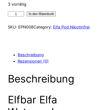
3 vorrätig
Elfbar
In den Warenkorb
Elfa
Watermelon
SKU:
EPN008
Category:
Elfa Pod Nikotinfrei
Nikotinfrei
Menge
Beschreibung
Rezensionen (0)
Beschreibung
Elfbar Elfa