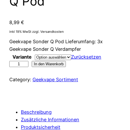
Q Pod
8,99
€
inkl 19% MwSt zzgl. Versandkosten
Geekvape Sonder Q Pod Lieferumfang: 3x
Geekvape Sonder Q Verdampfer
Variante
Zurücksetzen
Geekvape
In den Warenkorb
Sonder
Q
Category:
Geekvape Sortiment
Pod
Menge
Beschreibung
Zusätzliche Informationen
Produktsicherheit