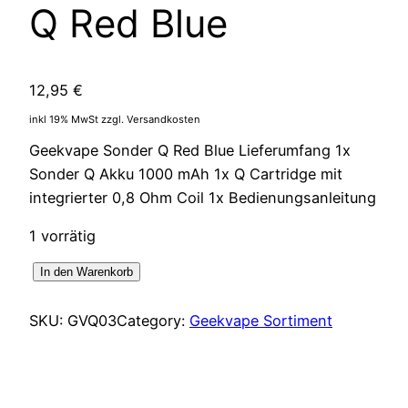
Q Red Blue
12,95
€
inkl 19% MwSt zzgl. Versandkosten
Geekvape Sonder Q Red Blue Lieferumfang 1x
Sonder Q Akku 1000 mAh 1x Q Cartridge mit
integrierter 0,8 Ohm Coil 1x Bedienungsanleitung
1 vorrätig
Geekvape
In den Warenkorb
Sonder
Q
SKU:
GVQ03
Category:
Geekvape Sortiment
Red
Blue
Menge